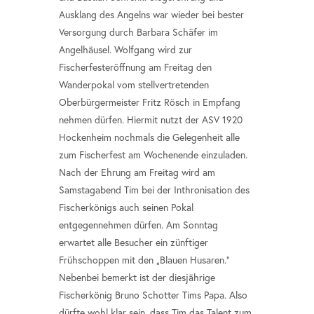
Ausklang des Angelns war wieder bei bester
Versorgung durch Barbara Schäfer im
Angelhäusel. Wolfgang wird zur
Fischerfesteröffnung am Freitag den
Wanderpokal vom stellvertretenden
Oberbürgermeister Fritz Rösch in Empfang
nehmen dürfen. Hiermit nutzt der ASV 1920
Hockenheim nochmals die Gelegenheit alle
zum Fischerfest am Wochenende einzuladen.
Nach der Ehrung am Freitag wird am
Samstagabend Tim bei der Inthronisation des
Fischerkönigs auch seinen Pokal
entgegennehmen dürfen. Am Sonntag
erwartet alle Besucher ein zünftiger
Frühschoppen mit den „Blauen Husaren.“
Nebenbei bemerkt ist der diesjährige
Fischerkönig Bruno Schotter Tims Papa. Also
dürfte wohl klar sein, dass Tim das Talent zum